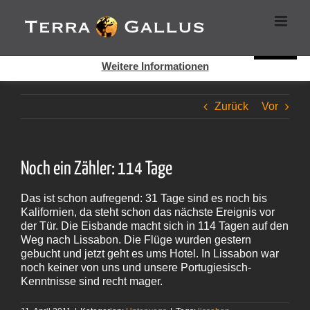
Zum
Cookies helfen auf auf dieser Seite bei der Bereitstellung der
Inhalt
Dienste. Durch die Nutzung dieser Webseite erklären Sie sich
springen
damit einverstanden, dass Cookies gesetzt werden.
Super!
Weitere Informationen
Zurück
Vor
Noch ein Zähler: 114 Tage
Das ist schon aufregend: 31 Tage sind es noch bis
Kalifornien, da steht schon das nächste Ereignis vor
der Tür. Die Eisbande macht sich in 114 Tagen auf den
Weg nach Lissabon. Die Flüge wurden gestern
gebucht und jetzt geht es ums Hotel. In Lissabon war
noch keiner von uns und unsere Portugiesisch-
Kenntnisse sind recht mager.