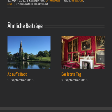
11. April 2011
|
Kategorien:
Unterwegs
|
Tags:
lissabon
,
für
usa
|
Kommentare deaktiviert
Noch
ein
Zähler:
114 Tage
Ähnliche Beiträge
Ab auf’s Boot
Der letzte Tag
5. September 2016
2. September 2016