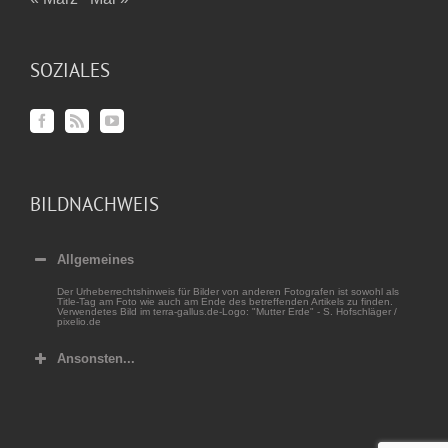
SOZIALES
BILDNACHWEIS
Allgemeines
Der Urheberrechtshinweis für Bilder von anderen Fotografen ist sowohl als
Title-Tag am Foto wie auch am Ende des betreffenden Artikels zu finden.
Verwendetes Bild im terra-gallus.de-Logo: "Mutter Erde" - S. Hofschläger /
pixelio.de
Ansonsten...