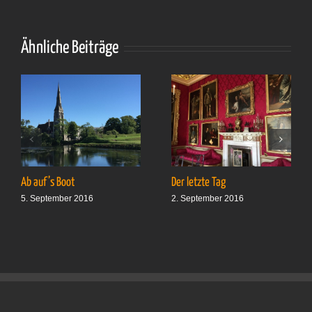
die
einem
eher
peinlich
Ähnliche Beiträge
sind
Ab auf’s Boot
Der letzte Tag
5. September 2016
2. September 2016