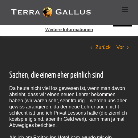
Zum
Cookies helfen auf auf dieser Seite bei der Bereitstellung der
Inhalt
Dienste. Durch die Nutzung dieser Webseite erklären Sie sich
springen
damit einverstanden, dass Cookies gesetzt werden.
Super!
Weitere Informationen
Zurück
Vor
Sachen, die einem eher peinlich sind
Da heute nicht viel los gewesen ist, wenn man davon
absieht, dass wir einen neuen Lehrer bekommen
haben (wir waren sehr, sehr traurig – werden uns aber
gewiss arrangieren, da der neue Lehrer auch nicht
schlecht ist) und ich Privat Lessons hatte (die ziemlich
kostspielig sind, aber ihr Geld wert), kann man ja mal
Abwegiges berichten.
Als ich am Freitag ins Hotel kam, wurde mir ein