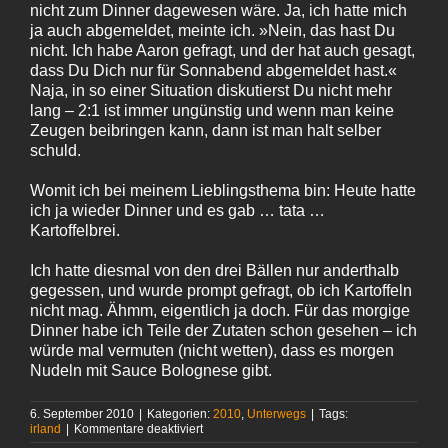
nicht zum Dinner dagewesen wäre. Ja, ich hatte mich
ja auch abgemeldet, meinte ich. »Nein, das hast Du
nicht. Ich habe Aaron gefragt, und der hat auch gesagt,
dass Du Dich nur für Sonnabend abgemeldet hast.«
Naja, in so einer Situation diskutierst Du nicht mehr
lang – 2:1 ist immer ungünstig und wenn man keine
Zeugen beibringen kann, dann ist man halt selber
schuld.
Womit ich bei meinem Lieblingsthema bin: Heute hatte
ich ja wieder Dinner und es gab … tata …
Kartoffelbrei.
Ich hatte diesmal von den drei Bällen nur anderthalb
gegessen, und wurde prompt gefragt, ob ich Kartoffeln
nicht mag. Ähmm, eigentlich ja doch. Für das morgige
Dinner habe ich Teile der Zutaten schon gesehen – ich
würde mal vermuten (nicht wetten), dass es morgen
Nudeln mit Sauce Bolognese gibt.
6. September 2010
|
Kategorien:
2010
,
Unterwegs
|
Tags:
für
irland
|
Kommentare deaktiviert
Sachen,