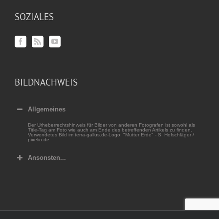
SOZIALES
BILDNACHWEIS
Allgemeines
Der Urheberrechtshinweis für Bilder von anderen Fotografen ist sowohl als
Title-Tag am Foto wie auch am Ende des betreffenden Artikels zu finden.
Verwendetes Bild im terra-gallus.de-Logo: "Mutter Erde" - S. Hofschläger /
pixelio.de
Ansonsten...