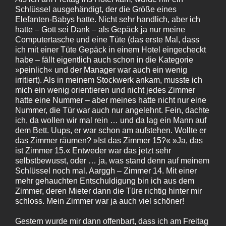
Schlüssel ausgehändigt, der die Größe eines
Elefanten-Babys hatte. Nicht sehr handlich, aber ich
hatte – Gott sei Dank – als Gepäck ja nur meine
Computertasche und eine Tüte (das erste Mal, dass
ich mit einer Tüte Gepäck in einem Hotel eingecheckt
habe – fällt eigentlich auch schon in die Kategorie
»peinlich« und der Manager war auch ein wenig
irritiert). Als in meinem Stockwerk ankam, musste ich
mich ein wenig orientieren und nicht jedes Zimmer
hatte eine Nummer – aber meines hatte nicht nur eine
Nummer, die Tür war auch nur angelehnt. Fein, dachte
ich, da wollen wir mal rein … und da lag ein Mann auf
dem Bett. Uups, er war schon am aufstehen. Wollte er
das Zimmer räumen? »Ist das Zimmer 15?« »Ja, das
ist Zimmer 15.« Entweder war das jetzt sehr
selbstbewusst, oder … ja, was stand denn auf meinem
Schlüssel noch mal. Aarggh – Zimmer 14. Mit einer
mehr gehauchten Entschuldigung bin ich aus dem
Zimmer, deren Mieter dann die Türe richtig hinter mir
schloss. Mein Zimmer war ja auch viel schöner!
Gestern wurde mir dann offenbart, dass ich am Freitag