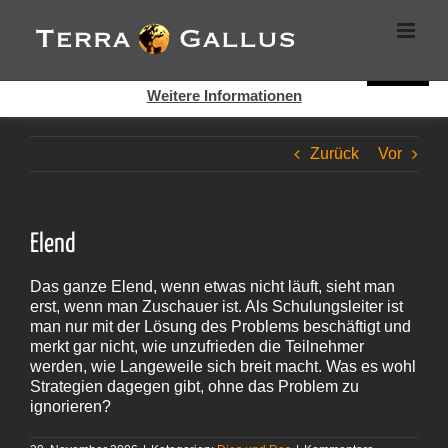
Zum
Cookies helfen auf auf dieser Seite bei der Bereitstellung der
Inhalt
Dienste. Durch die Nutzung dieser Webseite erklären Sie sich
springen
damit einverstanden, dass Cookies gesetzt werden.
Super!
Weitere Informationen
Zurück
Vor
Elend
Das ganze Elend, wenn etwas nicht läuft, sieht man
erst, wenn man Zuschauer ist. Als Schulungsleiter ist
man nur mit der Lösung des Problems beschäftigt und
merkt gar nicht, wie unzufrieden die Teilnehmer
werden, wie Langeweile sich breit macht. Was es wohl
Strategien dagegen gibt, ohne das Problem zu
ignorieren?