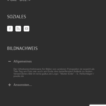
SOZIALES
BILDNACHWEIS
Allgemeines
Der Urheberrechtshinweis für Bilder von anderen Fotografen ist sowohl als
Title-Tag am Foto wie auch am Ende des betreffenden Artikels zu finden.
Verwendetes Bild im terra-gallus.de-Logo: "Mutter Erde" - S. Hofschläger /
pixelio.de
Ansonsten...