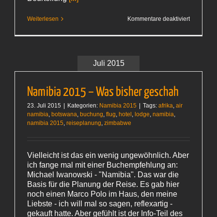
für
Weiterlesen
Kommentare deaktiviert
Gelbfieber
Entwirrun
Juli 2015
Namibia 2015 – Was bisher geschah
23. Juli 2015
|
Kategorien:
Namibia 2015
|
Tags:
afrika
,
air
namibia
,
botswana
,
buchung
,
flug
,
hotel
,
lodge
,
namibia
,
namibia 2015
,
reiseplanung
,
zimbabwe
Vielleicht ist das ein wenig ungewöhnlich. Aber
ich fange mal mit einer Buchempfehlung an:
Michael Iwanowski - "Namibia". Das war die
Basis für die Planung der Reise. Es gab hier
noch einen Marco Polo im Haus, den meine
Liebste - ich will mal so sagen, reflexartig -
gekauft hatte. Aber gefühlt ist der Info-Teil des