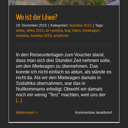
Wo ist der Löwe?
19. Dezember 2015
|
Kategorien:
Namibia 2015
|
Tags:
afrika
,
afrika 2015
,
air namibia
,
flug
,
hilton
,
mietwagen
,
namibia
,
namibia 2015
,
windhoek
In den Reiseunterlagen zum Voucher stand,
dass man sich drei Stunden Zeit nehmen solle,
um den Mietwagen zu übernehmen. Das
konnte ich nicht einfach so abtun, als stände es
nicht da. Als wir den Mietwagen damals in
Südafrika übernahmen, war das in
Nullkommanix erledigt. Obwohl wir damals
noch ein wenig "Terz" machten, weil uns der
[...]
für
Weiterlesen
Kommentare deaktiviert
Wo
ist
der Löwe