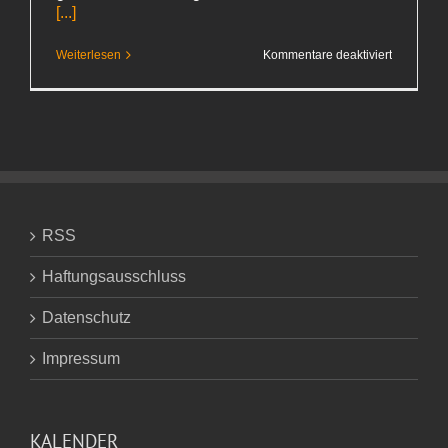
[...]
für
Weiterlesen
Kommentare deaktiviert
Namibia
2015
–
Was
bisher
geschah
RSS
Haftungsausschluss
Datenschutz
Impressum
KALENDER