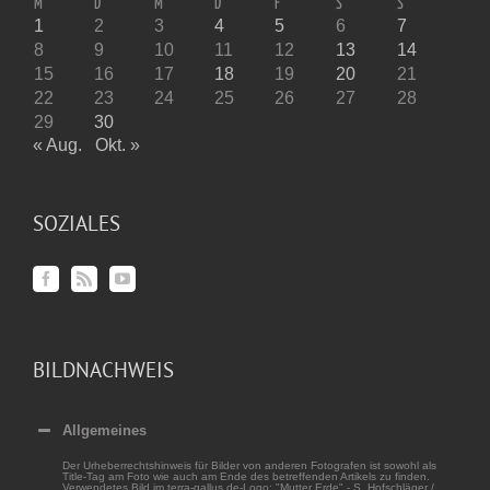
M
D
M
D
F
S
S
1
2
3
4
5
6
7
8
9
10
11
12
13
14
15
16
17
18
19
20
21
22
23
24
25
26
27
28
29
30
« Aug.
Okt. »
SOZIALES
BILDNACHWEIS
Allgemeines
Der Urheberrechtshinweis für Bilder von anderen Fotografen ist sowohl als
Title-Tag am Foto wie auch am Ende des betreffenden Artikels zu finden.
Verwendetes Bild im terra-gallus.de-Logo: "Mutter Erde" - S. Hofschläger /