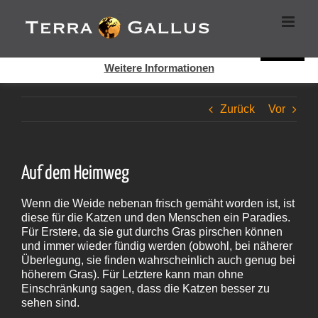
Zum
Cookies helfen auf auf dieser Seite bei der Bereitstellung der
Inhalt
Dienste. Durch die Nutzung dieser Webseite erklären Sie sich
springen
damit einverstanden, dass Cookies gesetzt werden.
Super!
Weitere Informationen
Zurück
Vor
Auf dem Heimweg
Wenn die Weide nebenan frisch gemäht worden ist, ist
diese für die Katzen und den Menschen ein Paradies.
Für Erstere, da sie gut durchs Gras pirschen können
und immer wieder fündig werden (obwohl, bei näherer
Überlegung, sie finden wahrscheinlich auch genug bei
höherem Gras). Für Letztere kann man ohne
Einschränkung sagen, dass die Katzen besser zu
sehen sind.