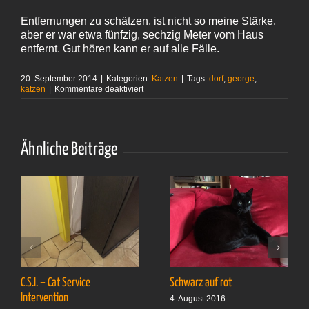
Entfernungen zu schätzen, ist nicht so meine Stärke,
aber er war etwa fünfzig, sechzig Meter vom Haus
entfernt. Gut hören kann er auf alle Fälle.
20. September 2014
|
Kategorien:
Katzen
|
Tags:
dorf
,
george
,
für
katzen
|
Kommentare deaktiviert
Auf
dem
Heimweg
Ähnliche Beiträge
C.S.I. – Cat Service
Schwarz auf rot
Intervention
4. August 2016