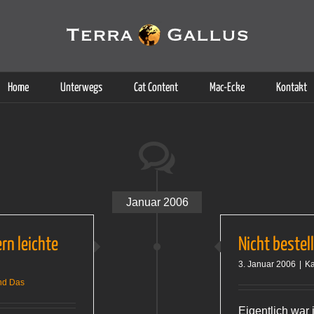
g der Dienste. Durch die Nutzung dieser Webseite erklären Sie sich d
Weitere Informationen
Home
Unterwegs
Cat Content
Mac-Ecke
Kontakt
Januar 2006
rn leichte
Nicht bestell
3. Januar 2006
|
Ka
nd Das
Eigentlich war