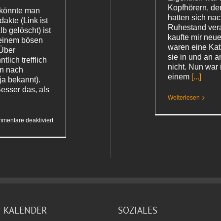
Kopfhörern, d
 könnte man
hatten sich nac
dakte (Link ist
Ruhestand vera
b gelöscht) ist
kaufte mir neue
 einem bösen
waren eine Kat
 Über
sie in und an 
lich trefflich
nicht. Nun war
nn nach
einem
[...]
ja bekannt).
Besser das, als
Weiterlesen
für
mentare deaktiviert
Deutsche
Juristen
fordern
leichte
Folter
KALENDER
SOZIALES