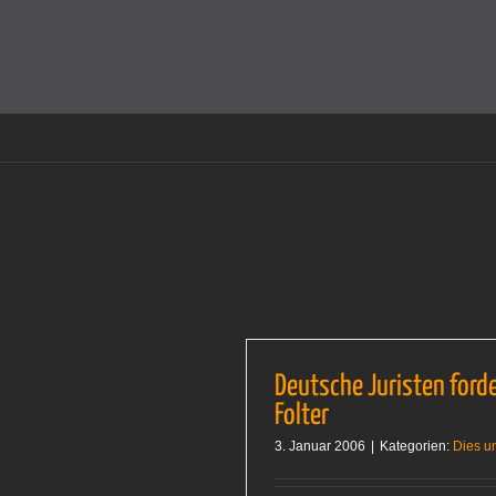
Zum
Inhalt
Cookies helfen auf auf dieser Seite bei der Bereitstellun
springen
Deutsche Juristen forde
Folter
3. Januar 2006
|
Kategorien:
Dies u