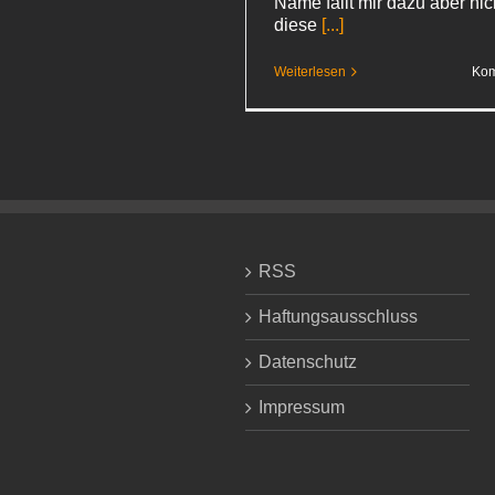
Name fällt mir dazu aber nic
diese
[...]
Weiterlesen
Kom
RSS
Haftungsausschluss
Datenschutz
Impressum