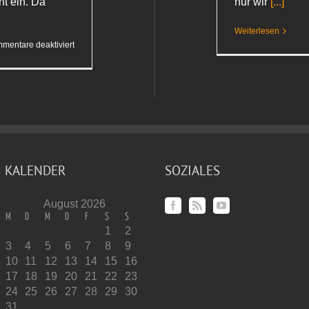
ht ein. Da
nur wir
[...]
Weiterlesen
für
mentare deaktiviert
Wahrscheinlichkeiten
KALENDER
SOZIALES
August 2026
M
D
M
D
F
S
S
1
2
3
4
5
6
7
8
9
10
11
12
13
14
15
16
17
18
19
20
21
22
23
24
25
26
27
28
29
30
31