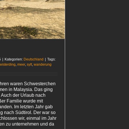
5
|
Kategorien:
Deutschland
|
Tags:
wisterding
,
meer
,
sylt
,
wanderung
Jahren waren Schwesterchen
en in Malaysia. Das ging
. Auch der Urlaub nach
ßer Familie wurde mit
anden. Im letzten Jahr gab
g nach Südtirol. Der war so
chlossen wir, einmal im Jahr
n zu unternehmen und da