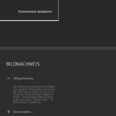
für
Kommentare deaktiviert
Auf
der Insel
BILDNACHWEIS
Allgemeines
Der Urheberrechtshinweis für Bilder
von anderen Fotografen ist sowohl
als Title-Tag am Foto wie auch am
Ende des betreffenden Artikels zu
finden. Verwendetes Bild im terra-
gallus.de-Logo: "Mutter Erde" - S.
Hofschläger / pixelio.de
Ansonsten...