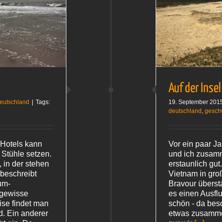
Auf der Insel
Deutschland
Auf der Insel
eutschland
|
Tags:
19. September 201
deutschland
,
gesch
 Hotels kann
Vor ein paar 
 Stühle setzen.
und ich zusamm
 in der stehen
erstaunlich gut
 beschreibt
Vietnam in gro
um-
Bravour überst
 gewisse
es einen Ausflu
ise findet man
schön - da bes
d. Ein anderer
etwas zusamme