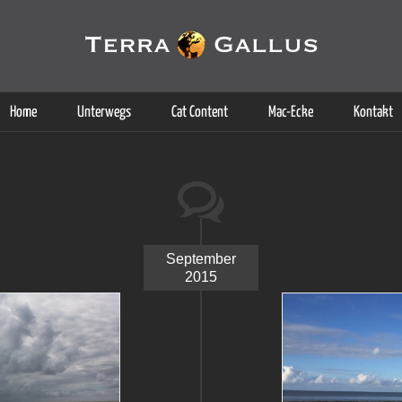
g der Dienste. Durch die Nutzung dieser Webseite erklären Sie sich d
Weitere Informationen
Home
Unterwegs
Cat Content
Mac-Ecke
Kontakt
September
2015