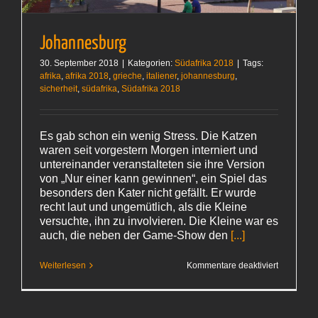
Johannesburg
30. September 2018
|
Kategorien:
Südafrika 2018
|
Tags:
afrika
,
afrika 2018
,
grieche
,
italiener
,
johannesburg
,
sicherheit
,
südafrika
,
Südafrika 2018
Es gab schon ein wenig Stress. Die Katzen
waren seit vorgestern Morgen interniert und
untereinander veranstalteten sie ihre Version
von „Nur einer kann gewinnen“, ein Spiel das
besonders den Kater nicht gefällt. Er wurde
recht laut und ungemütlich, als die Kleine
versuchte, ihn zu involvieren. Die Kleine war es
auch, die neben der Game-Show den
[...]
für
Weiterlesen
Kommentare deaktiviert
Johannes