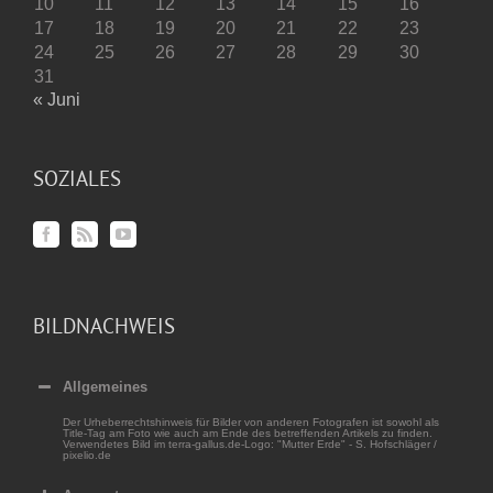
10
11
12
13
14
15
16
17
18
19
20
21
22
23
24
25
26
27
28
29
30
31
« Juni
SOZIALES
BILDNACHWEIS
Allgemeines
Der Urheberrechtshinweis für Bilder von anderen Fotografen ist sowohl als
Title-Tag am Foto wie auch am Ende des betreffenden Artikels zu finden.
Verwendetes Bild im terra-gallus.de-Logo: "Mutter Erde" - S. Hofschläger /
pixelio.de