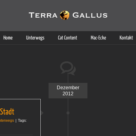
g der Dienste. Durch die Nutzung dieser Webseite erklären Sie sich d
Weitere Informationen
Home
Unterwegs
Cat Content
Mac-Ecke
Kontakt
Dezember
2012
 Stadt
nterwegs
|
Tags: