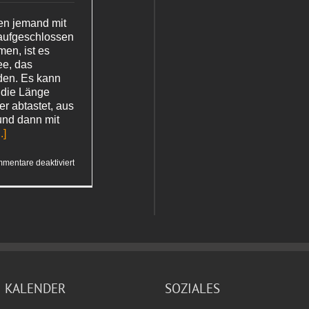
en jemand mit
aufgeschlossen
en, ist es
ee, das
den. Es kann
 die Länge
r abtastet, aus
und dann mit
..]
für
mentare deaktiviert
Spaziergang
durch
eine Stadt
KALENDER
SOZIALES