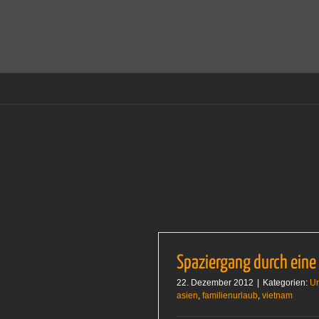
Zum
Inhalt
Cookies helfen auf auf dieser Seite bei der Bereitstellun
springen
Spaziergang durch eine
22. Dezember 2012
|
Kategorien:
U
asien
,
familienurlaub
,
vietnam