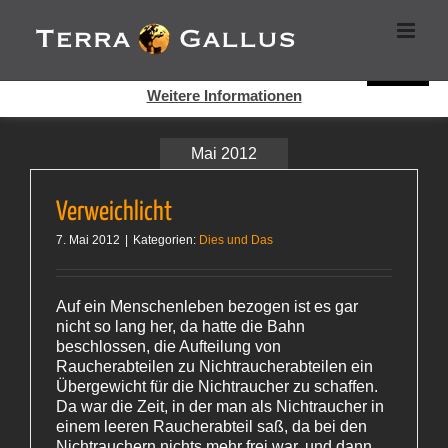
Zum
Cookies helfen auf auf dieser Seite bei der Bereitstellung der
Inhalt
Dienste. Durch die Nutzung dieser Webseite erklären Sie sich
springen
damit einverstanden, dass Cookies gesetzt werden.
Super!
Weitere Informationen
Mai 2012
Verweichlicht
7. Mai 2012
|
Kategorien:
Dies und Das
Auf ein Menschenleben bezogen ist es gar
nicht so lang her, da hatte die Bahn
beschlossen, die Aufteilung von
Raucherabteilen zu Nichtraucherabteilen ein
Übergewicht für die Nichtraucher zu schaffen.
Da war die Zeit, in der man als Nichtraucher in
einem leeren Raucherabteil saß, da bei den
Nichtrauchern nichts mehr frei war, und dann