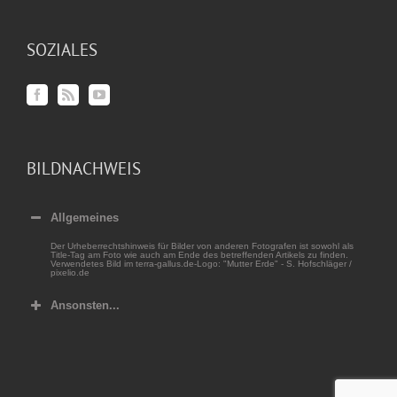
SOZIALES
BILDNACHWEIS
Allgemeines
Der Urheberrechtshinweis für Bilder von anderen Fotografen ist sowohl als
Title-Tag am Foto wie auch am Ende des betreffenden Artikels zu finden.
Verwendetes Bild im terra-gallus.de-Logo: "Mutter Erde" - S. Hofschläger /
pixelio.de
Ansonsten...