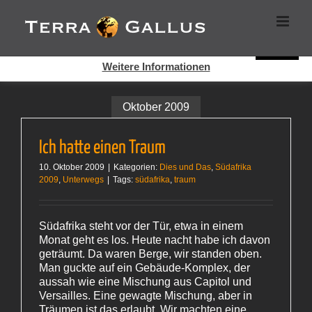
Zum
Cookies helfen auf auf dieser Seite bei der Bereitstellung der
Inhalt
Dienste. Durch die Nutzung dieser Webseite erklären Sie sich
springen
damit einverstanden, dass Cookies gesetzt werden.
Super!
Weitere Informationen
Oktober 2009
Ich hatte einen Traum
10. Oktober 2009
|
Kategorien:
Dies und Das
,
Südafrika
2009
,
Unterwegs
|
Tags:
südafrika
,
traum
Südafrika steht vor der Tür, etwa in einem
Monat geht es los. Heute nacht habe ich davon
geträumt. Da waren Berge, wir standen oben.
Man guckte auf ein Gebäude-Komplex, der
aussah wie eine Mischung aus Capitol und
Versailles. Eine gewagte Mischung, aber in
Träumen ist das erlaubt. Wir machten eine