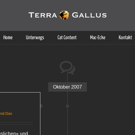
g der Dienste. Durch die Nutzung dieser Webseite erklären Sie sich d
Weitere Informationen
Home
Unterwegs
Cat Content
Mac-Ecke
Kontakt
Oktober 2007
und Das
uslichen« und