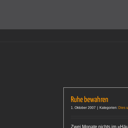
Zum
Inhalt
Cookies helfen auf auf dieser Seite bei der Bereitstellun
springen
Ruhe bewahren
1. Oktober 2007
|
Kategorien:
Dies 
Zwei Monate nichts im »Hä