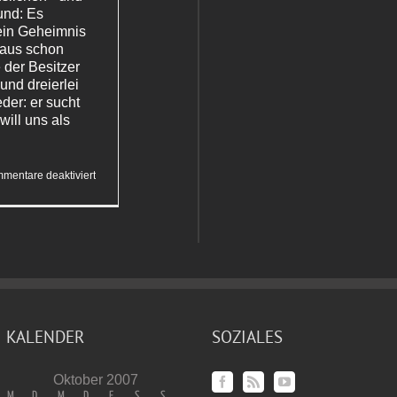
und: Es
kein Geheimnis
haus schon
 der Besitzer
und dreierlei
der: er sucht
will uns als
für
mentare deaktiviert
Ruhe
bewahren
KALENDER
SOZIALES
Oktober 2007
M
D
M
D
F
S
S