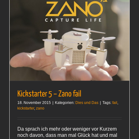
Kickstarter 5 – Zano fail
18. November 2015
|
Kategorien:
Dies und Das
|
Tags:
fail
,
kickstarter
,
zano
Da sprach ich mehr oder weniger vor Kurzem
noch davon, dass man mal Glück hat und mal