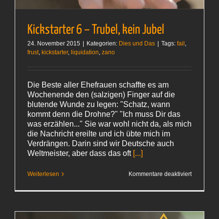
Kickstarter 6 – Trubel, kein Jubel
24. November 2015
|
Kategorien:
Dies und Das
|
Tags:
fail
,
frust
,
kickstarter
,
liquidation
,
zano
Die Beste aller Ehefrauen schaffte es am
Wochenende den (salzigen) Finger auf die
blutende Wunde zu legen: "Schatz, wann
kommt denn die Drohne?" "Ich muss Dir das
was erzählen..." Sie war wohl nicht da, als mich
die Nachricht ereilte und ich übte mich im
Verdrängen. Darin sind wir Deutsche auch
Weltmeister, aber dass das oft
[...]
für
Weiterlesen
Kommentare deaktiviert
Kickstarter
6
–
Trubel,
kein Jubel