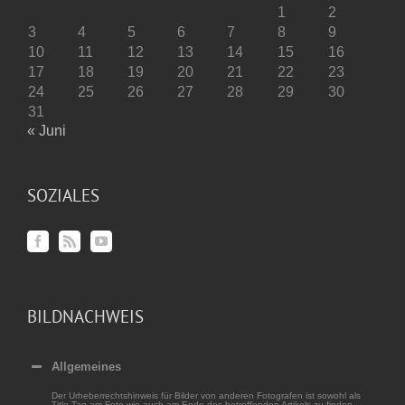
1
2
3
4
5
6
7
8
9
10
11
12
13
14
15
16
17
18
19
20
21
22
23
24
25
26
27
28
29
30
31
« Juni
SOZIALES
BILDNACHWEIS
Allgemeines
Der Urheberrechtshinweis für Bilder von anderen Fotografen ist sowohl als
Title-Tag am Foto wie auch am Ende des betreffenden Artikels zu finden.