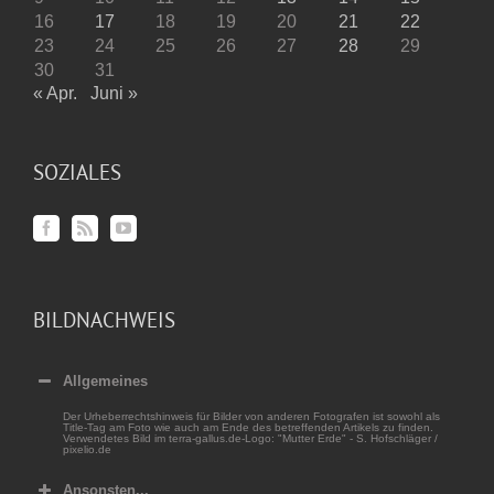
16
17
18
19
20
21
22
23
24
25
26
27
28
29
30
31
« Apr.
Juni »
SOZIALES
BILDNACHWEIS
Allgemeines
Der Urheberrechtshinweis für Bilder von anderen Fotografen ist sowohl als
Title-Tag am Foto wie auch am Ende des betreffenden Artikels zu finden.
Verwendetes Bild im terra-gallus.de-Logo: "Mutter Erde" - S. Hofschläger /
pixelio.de
Ansonsten...