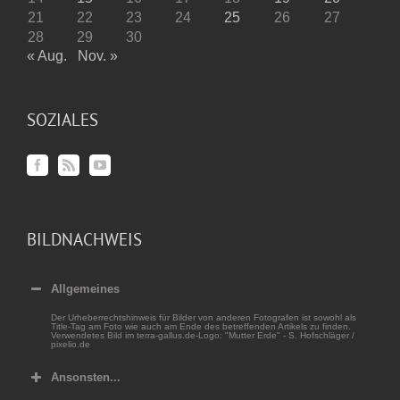
21
22
23
24
25
26
27
28
29
30
« Aug.
Nov. »
SOZIALES
BILDNACHWEIS
Allgemeines
Der Urheberrechtshinweis für Bilder von anderen Fotografen ist sowohl als
Title-Tag am Foto wie auch am Ende des betreffenden Artikels zu finden.
Verwendetes Bild im terra-gallus.de-Logo: "Mutter Erde" - S. Hofschläger /
pixelio.de
Ansonsten...