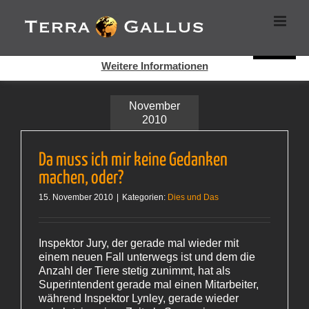
Zum
Cookies helfen auf auf dieser Seite bei der Bereitstellung der
Inhalt
Dienste. Durch die Nutzung dieser Webseite erklären Sie sich
springen
damit einverstanden, dass Cookies gesetzt werden.
Super!
Weitere Informationen
November
2010
Da muss ich mir keine Gedanken
machen, oder?
15. November 2010
|
Kategorien:
Dies und Das
Inspektor Jury, der gerade mal wieder mit
einem neuen Fall unterwegs ist und dem die
Anzahl der Tiere stetig zunimmt, hat als
Superintendent gerade mal einen Mitarbeiter,
während Inspektor Lynley, gerade wieder