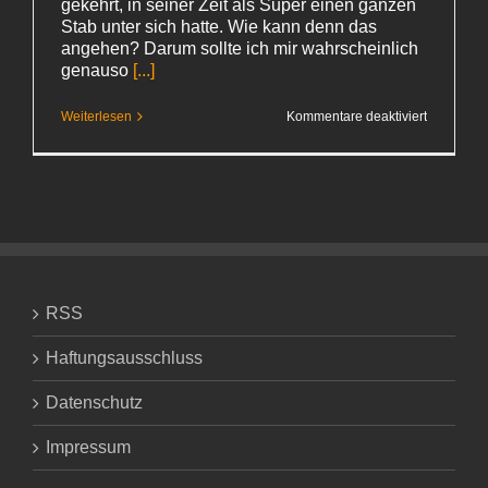
gekehrt, in seiner Zeit als Super einen ganzen
Stab unter sich hatte. Wie kann denn das
angehen? Darum sollte ich mir wahrscheinlich
genauso
[...]
für
Weiterlesen
Kommentare deaktiviert
Da
muss
ich
mir
keine
Gedanken
machen,
oder?
RSS
Haftungsausschluss
Datenschutz
Impressum