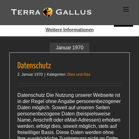
Zum
Cookies helfen auf auf dieser Seite bei der Bereitstellung der
Inhalt
Dienste. Durch die Nutzung dieser Webseite erklären Sie sich
springen
damit einverstanden, dass Cookies gesetzt werden.
Super!
Weitere Informationen
Januar 1970
Datenschutz
2. Januar 1970
|
Kategorien:
Dies und Das
Datenschutz Die Nutzung unserer Webseite ist
in der Regel ohne Angabe personenbezogener
Daten möglich. Soweit auf unseren Seiten
personenbezogene Daten (beispielsweise
Name, Anschrift oder eMail-Adressen) erhoben
werden, erfolgt dies, soweit möglich, stets auf
freiwilliger Basis. Diese Daten werden ohne
Ihre ausdrückliche Zustimmung nicht an Dritte